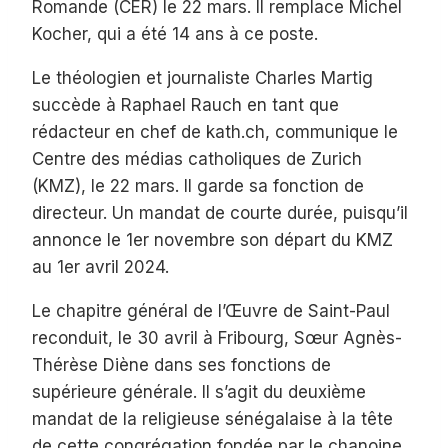
Romande (CER) le 22 mars. Il remplace Michel
Kocher, qui a été 14 ans à ce poste.
Le théologien et journaliste Charles Martig
succède à Raphael Rauch en tant que
rédacteur en chef de kath.ch, communique le
Centre des médias catholiques de Zurich
(KMZ), le 22 mars. Il garde sa fonction de
directeur. Un mandat de courte durée, puisqu’il
annonce le 1er novembre son départ du KMZ
au 1er avril 2024.
Le chapitre général de l’Œuvre de Saint-Paul
reconduit, le 30 avril à Fribourg, Sœur Agnès-
Thérèse Diène dans ses fonctions de
supérieure générale. Il s’agit du deuxième
mandat de la religieuse sénégalaise à la tête
de cette congrégation fondée par le chanoine