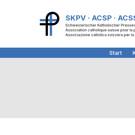
Zum
Inhalt
SKPV · ACSP · ACS
springen
Schweizerischer Katholischer Presse
Association catholique suisse pour la
Associazione cattolica svizzera per l
Start