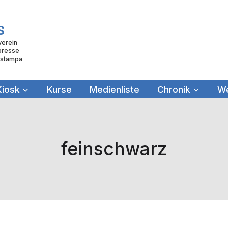
S
verein
 presse
a stampa
Kiosk
Kurse
Medienliste
Chronik
We
feinschwarz