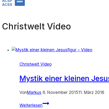
ACSP
ACSS
Christwelt Video
Christwelt Video
Mystik einer kleinen Jesu
Von
Markus
6. November 2015
11. März 2016
Mystik
Weiterlesen