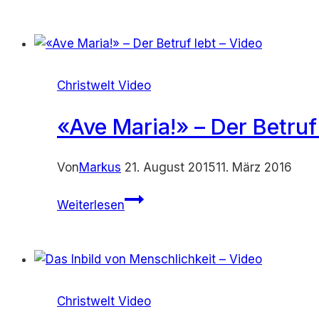
einer
kleinen
Jesusfigur
–
Video
Christwelt Video
«Ave Maria!» – Der Betruf
Von
Markus
21. August 2015
11. März 2016
«Ave
Weiterlesen
Maria!»
–
Der
Betruf
lebt
Christwelt Video
–