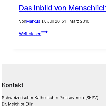
Video
Das Inbild von Menschlich
Von
Markus
17. Juli 2015
11. März 2016
Das
Weiterlesen
Inbild
von
Menschlichkeit
–
Video
Kontakt
Schweizerischer Katholischer Presseverein (SKPV)
Dr. Melchior Etlin,