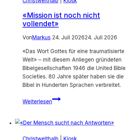
Christwelthalb
|
Kiosk
«Mission ist noch nicht
vollendet»
Von
Markus
24. Juli 2026
24. Juli 2026
«Das Wort Gottes für eine traumatisierte
Welt» – mit diesem Anliegen gründeten
Bibelgesellschaften 1946 die United Bible
Societies. 80 Jahre später haben sie die
Bibel in Hunderten Sprachen verbreitet.
«Mission
Weiterlesen
ist
noch
nicht
vollendet»
Christwelthalb
|
Kiosk