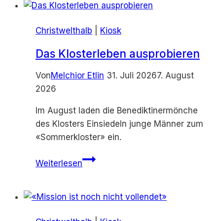
Wurzeln»
Christwelthalb
|
Kiosk
Das Klosterleben ausprobieren
Von
Melchior Etlin
31. Juli 2026
7. August
2026
Im August laden die Benediktinermönche
des Klosters Einsiedeln junge Männer zum
«Sommerkloster» ein.
Das
Weiterlesen
Klosterleben
ausprobieren