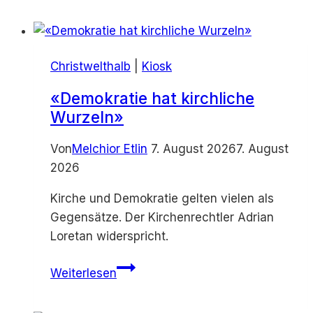
Christwelthalb
|
Kiosk
«Demokratie hat kirchliche
Wurzeln»
Von
Melchior Etlin
7. August 2026
7. August
2026
Kirche und Demokratie gelten vielen als
Gegensätze. Der Kirchenrechtler Adrian
Loretan widerspricht.
«Demokratie
Weiterlesen
hat
kirchliche