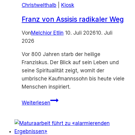
Christwelthalb
|
Kiosk
Franz von Assisis radikaler Weg
Von
Melchior Etlin
10. Juli 2026
10. Juli
2026
Vor 800 Jahren starb der heilige
Franziskus. Der Blick auf sein Leben und
seine Spiritualität zeigt, womit der
umbrische Kaufmannssohn bis heute viele
Menschen inspiriert.
Franz
Weiterlesen
von
Assisis
radikaler
Weg