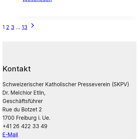
hinter
verschlossener
Tür
Seitennavigation
Nächste
1
2
3
…
13
Seite
Kontakt
Schweizerischer Katholischer Presseverein (SKPV)
Dr. Melchior Etlin,
Geschäftsführer
Rue du Botzet 2
1700 Freiburg i. Ue.
+41 26 422 33 49
E-Mail